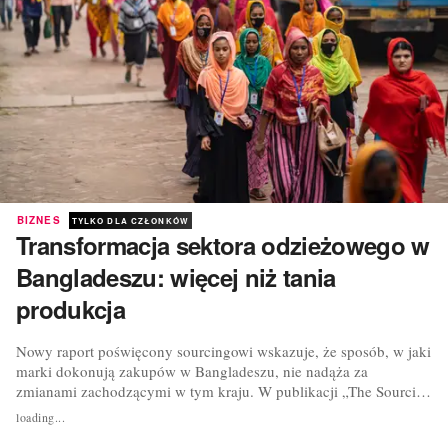
BIZNES
TYLKO DLA CZŁONKÓW
Transformacja sektora odzieżowego w
Bangladeszu: więcej niż tania
produkcja
Nowy raport poświęcony sourcingowi wskazuje, że sposób, w jaki
marki dokonują zakupów w Bangladeszu, nie nadąża za
zmianami zachodzącymi w tym kraju. W publikacji „The Sourcing
Times: Bangladesh”, napisanej przez Brooke Roberts-Islam,
loading...
autorkę Forbesa specjalizującą się w zrównoważonym rozwoju, na