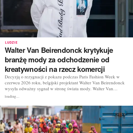
LUDZIE
Walter Van Beirendonck krytykuje
branżę mody za odchodzenie od
kreatywności na rzecz komercji
Decyzją o rezygnacji z pokazu podczas Paris Fashion Week w
czerwcu 2026 roku, belgijski projektant Walter Van Beirendonck
wysyła odważny sygnał w stronę świata mody. Walter Van
Beirendonck oficjalnie dołączył do kalendarza Paris Fashion Week
loading...
Menswear w styczniu 1997 roku. W wywiadzie dla „The
Impression”, udzielonym z okazji czterdziestolecia...