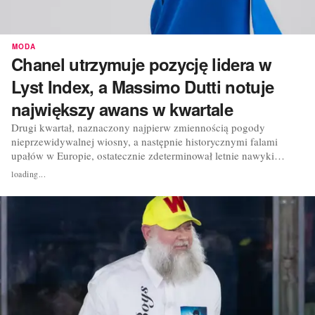
MODA
Chanel utrzymuje pozycję lidera w
Lyst Index, a Massimo Dutti notuje
największy awans w kwartale
Drugi kwartał, naznaczony najpierw zmiennością pogody
nieprzewidywalnej wiosny, a następnie historycznymi falami
upałów w Europie, ostatecznie zdeterminował letnie nawyki
konsumenckie. Klapki, okulary przeciwsłoneczne, lekka odzież i
loading...
wszystko, co kojarzy się z wakacjami, zdominowało
wyszukiwania na Lyst – brytyjskiej platformie specjalizującej...