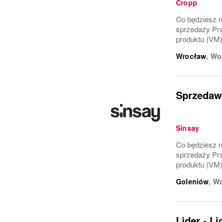
Cropp
Co będziesz ro
sprzedaży Pra
produktu (VM)
Wrocław
,
Wo
Sprzedawc
Sinsay
Co będziesz ro
sprzedaży Pra
produktu (VM)
Goleniów
,
Wo
Lider - L