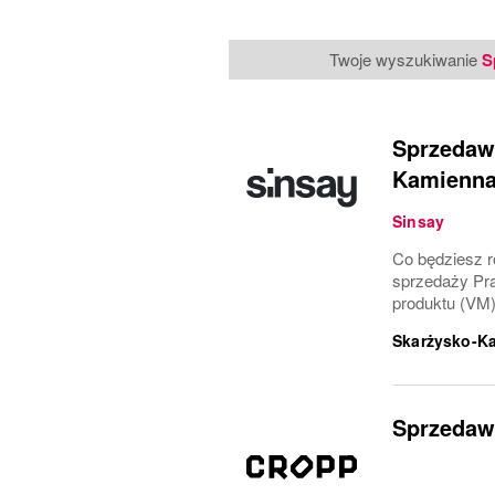
Twoje wyszukiwanie
S
Sprzedawc
Kamienna
Sinsay
Co będziesz ro
sprzedaży Pra
produktu (VM)
Skarżysko-K
Sprzedawc