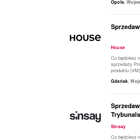
Opole
,
Wojew
Sprzedawc
House
Co będziesz ro
sprzedaży Pra
produktu (VM)
Gdańsk
,
Woj
Sprzedawc
Trybunals
Sinsay
Co będziesz ro