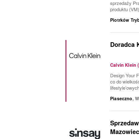
sprzedaży Pra
produktu (VM)
Piotrków Try
Doradca K
Calvin Klein 
Design Your F
co do wielkoś
lifestyle’owych
Piaseczno
,
W
Sprzedawc
Mazowiec