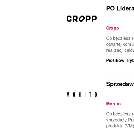
PO Lidera
Cropp
Co będziesz r
otwartej komu
realizacji ce
Piotrków Try
Sprzedawc
Mohito
Co będziesz ro
sprzedaży Pra
produktu (VM)