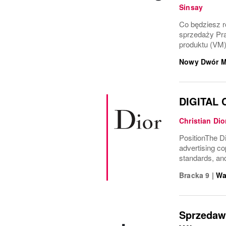
Sinsay
Co będziesz ro
sprzedaży Pra
produktu (VM)
Nowy Dwór M
DIGITAL
Christian Dio
PositionThe Di
advertising cop
standards, and
Bracka 9
|
Wa
Sprzedawc