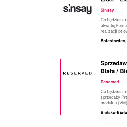
Sinsay
Co będziesz r
otwartej komu
realizacji ce
Bolesławiec
Sprzedawc
Biała / B
Reserved
Co będziesz ro
sprzedaży Pra
produktu (VM)
Bielsko-Biał