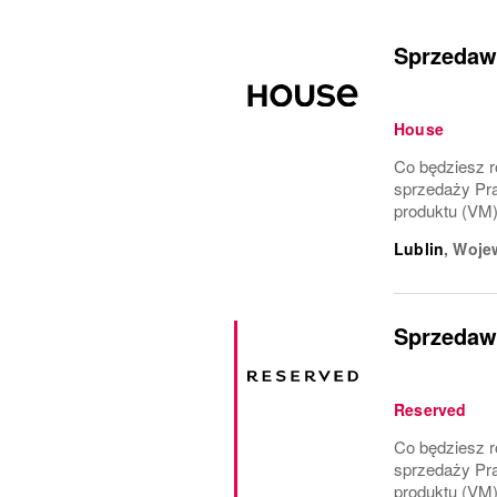
Sprzedawc
House
Co będziesz ro
sprzedaży Pra
produktu (VM)
Lublin
,
Wojew
Sprzedawc
Reserved
Co będziesz ro
sprzedaży Pra
produktu (VM)