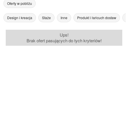
Oferty w pobliżu
Design i kreacja
Staże
Inne
Produkt i łańcuch dostaw
Z
Ups!
Brak ofert pasujących do tych kryteriów!