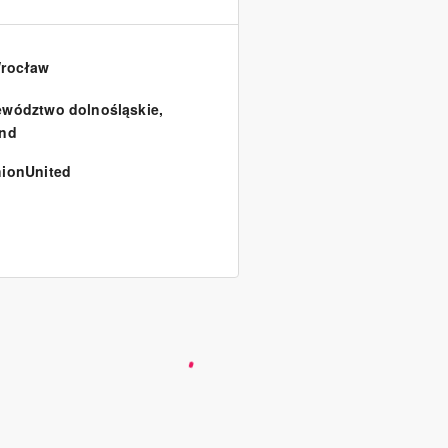
Wrocław
wództwo dolnośląskie
,
and
ionUnited