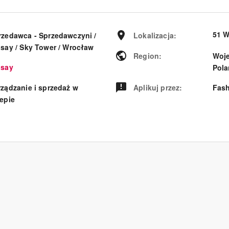
51 
rzedawca - Sprzedawczyni /
Lokalizacja
:
say / Sky Tower / Wrocław​
Region
:
Woje
nsay
Pol
rządzanie i sprzedaż w
Aplikuj przez
:
Fash
lepie