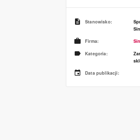
Stanowisko
:
Sp
Sin
Firma
:
Si
Kategoria
:
Za
sk
Data publikacji
: