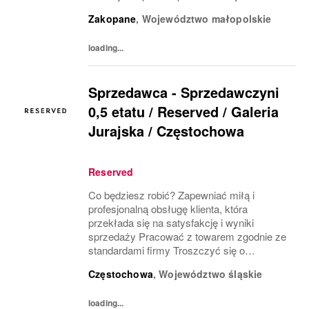
współpracowników Realizować
Zakopane
,
Województwo małopolskie
wyznaczone cele sprzedażowe Pracować z
produktem zgodnie ze standardami firmy
loading...
Dbać o...
Sprzedawca - Sprzedawczyni
0,5 etatu / Reserved / Galeria
Jurajska / Częstochowa
Reserved
Co będziesz robić? Zapewniać miłą i
profesjonalną obsługę klienta, która
przekłada się na satysfakcję i wyniki
sprzedaży Pracować z towarem zgodnie ze
standardami firmy Troszczyć się o
wizerunek salonu i ekspozycję produktu
Częstochowa
,
Województwo śląskie
(VM) z uwzględnieniem zasad i estetyki
marki Współpracować z innymi...
loading...