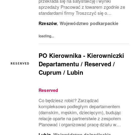
przekłada się na satysfakcję i wyniki
sprzedaży Pracować z towarem zgodnie ze
standardami firmy Troszczyć się o
wizerunek salonu i ekspozycję produktu
Rzeszów
,
Województwo podkarpackie
(VM) z uwzględnieniem zasad i estetyki
marki Współpracować z innymi...
loading...
PO Kierownika - Kierowniczki
Departamentu / Reserved /
Cuprum / Lubin​
Reserved
Co będziesz robić? Zarządzać
kompleksowo podległym departamentem
(damskim, męskim, dziecięcym), budując
relacje oparte na partnerstwie z zespołem
Planować i organizować pracę działu w
sposób ambitny i elastyczny, odpowiadający
Lubin
,
Województwo dolnośląskie