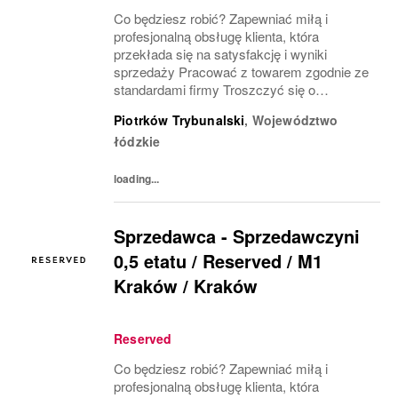
Co będziesz robić? Zapewniać miłą i
profesjonalną obsługę klienta, która
przekłada się na satysfakcję i wyniki
sprzedaży Pracować z towarem zgodnie ze
standardami firmy Troszczyć się o
wizerunek salonu i ekspozycję produktu
Piotrków Trybunalski
,
Województwo
(VM) z uwzględnieniem zasad i estetyki
łódzkie
marki Współpracować z innymi...
loading...
Sprzedawca - Sprzedawczyni
0,5 etatu / Reserved / M1
Kraków / Kraków
Reserved
Co będziesz robić? Zapewniać miłą i
profesjonalną obsługę klienta, która