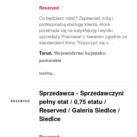
Reserved
Co będziesz robić? Zapewniać miłą i
profesjonalną obsługę klienta, która
przekłada się na satysfakcję i wyniki
sprzedaży Pracować z towarem zgodnie ze
standardami firmy Troszczyć się o
wizerunek salonu i ekspozycję produktu
Toruń
,
Województwo kujawsko-
(VM) z uwzględnieniem zasad i estetyki
pomorskie
marki Współpracować z innymi...
loading...
Sprzedawca - Sprzedawczyni
pełny etat / 0,75 etatu /
Reserved / Galeria Siedlce /
Siedlce
Reserved