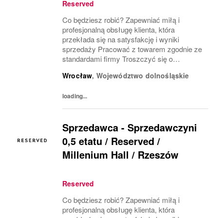
Reserved
Co będziesz robić? Zapewniać miłą i
profesjonalną obsługę klienta, która
przekłada się na satysfakcję i wyniki
sprzedaży Pracować z towarem zgodnie ze
standardami firmy Troszczyć się o
wizerunek salonu i ekspozycję produktu
Wrocław
,
Województwo dolnośląskie
(VM) z uwzględnieniem zasad i estetyki
marki Współpracować z innymi...
loading...
Sprzedawca - Sprzedawczyni
0,5 etatu / Reserved /
Millenium Hall / Rzeszów
Reserved
Co będziesz robić? Zapewniać miłą i
profesjonalną obsługę klienta, która