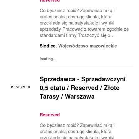
Co będziesz robić? Zapewniać miłą i
profesjonalną obsługę klienta, która
przekłada się na satysfakcję i wyniki
sprzedaży Pracować z towarem zgodnie ze
standardami firmy Troszczyć się o
wizerunek salonu i ekspozycję produktu
Siedlce
,
Województwo mazowieckie
(VM) z uwzględnieniem zasad i estetyki
marki Współpracować z innymi...
loading...
Sprzedawca - Sprzedawczyni
0,5 etatu / Reserved / Złote
Tarasy / Warszawa
Reserved
Co będziesz robić? Zapewniać miłą i
profesjonalną obsługę klienta, która
przekłada się na satysfakcję i wyniki