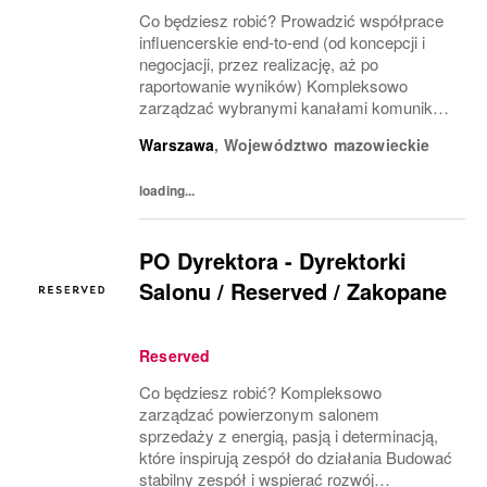
Co będziesz robić? Prowadzić współprace
influencerskie end-to-end (od koncepcji i
negocjacji, przez realizację, aż po
raportowanie wyników) Kompleksowo
zarządzać wybranymi kanałami komunikacji
marki Reserved w mediach
Warszawa
,
Województwo mazowieckie
społecznościowych, zgodnie z
obowiązującym kalendarzem komunikacji
loading...
Tworzyć i...
PO Dyrektora - Dyrektorki
Salonu / Reserved / Zakopane
Reserved
Co będziesz robić? Kompleksowo
zarządzać powierzonym salonem
sprzedaży z energią, pasją i determinacją,
które inspirują zespół do działania Budować
stabilny zespół i wspierać rozwój