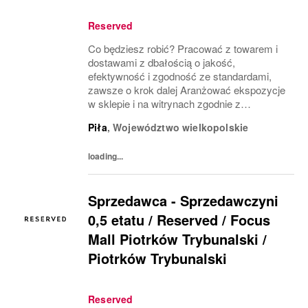
Reserved
Co będziesz robić? Pracować z towarem i
dostawami z dbałością o jakość,
efektywność i zgodność ze standardami,
zawsze o krok dalej Aranżować ekspozycje
w sklepie i na witrynach zgodnie z
wytycznymi tak, by przyciągały klientów i
Piła
,
Województwo wielkopolskie
wspierały sprzedaż Planować i organizować
pracę własną oraz zespołu...
loading...
Sprzedawca - Sprzedawczyni
0,5 etatu / Reserved / Focus
Mall Piotrków Trybunalski /
Piotrków Trybunalski
Reserved