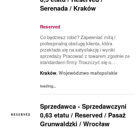
Serenada / Kraków
Reserved
Co będziesz robić? Zapewniać miłą i
profesjonalną obsługę klienta, która
przekłada się na satysfakcję i wyniki
sprzedaży Pracować z towarem zgodnie ze
standardami firmy Troszczyć się o
wizerunek salonu i ekspozycję produktu
Kraków
,
Województwo małopolskie
(VM) z uwzględnieniem zasad i estetyki
marki Współpracować z innymi...
loading...
Sprzedawca - Sprzedawczyni
0,63 etatu / Reserved / Pasaż
Grunwaldzki / Wrocław