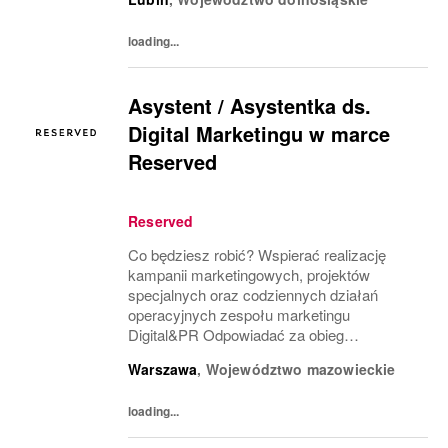
dynamicznym potrzebom biznesowym
Pracować z towarem i dostawami, dbają...
loading...
Asystent / Asystentka ds.
Digital Marketingu w marce
Reserved
Reserved
Co będziesz robić? Wspierać realizację
kampanii marketingowych, projektów
specjalnych oraz codziennych działań
operacyjnych zespołu marketingu
Digital&PR Odpowiadać za obieg
dokumentów dotyczących kampanii
Warszawa
,
Województwo mazowieckie
marketingowych (umowy, faktury) Wspierać
prowadzenie kampanii influencerskich
loading...
(zamówienia,...