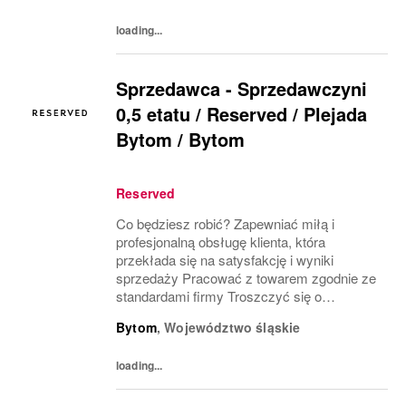
marki Współpracować z innymi...
loading...
Sprzedawca - Sprzedawczyni
0,5 etatu / Reserved / Plejada
Bytom / Bytom
Reserved
Co będziesz robić? Zapewniać miłą i
profesjonalną obsługę klienta, która
przekłada się na satysfakcję i wyniki
sprzedaży Pracować z towarem zgodnie ze
standardami firmy Troszczyć się o
wizerunek salonu i ekspozycję produktu
Bytom
,
Województwo śląskie
(VM) z uwzględnieniem zasad i estetyki
marki Współpracować z innymi...
loading...