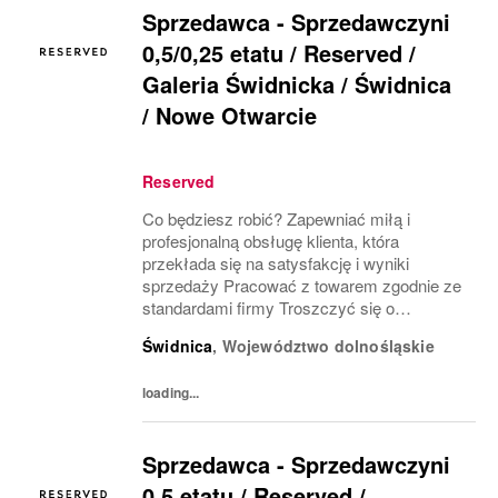
Sprzedawca - Sprzedawczyni
0,5/0,25 etatu / Reserved /
Galeria Świdnicka / Świdnica
/ Nowe Otwarcie
Reserved
Co będziesz robić? Zapewniać miłą i
profesjonalną obsługę klienta, która
przekłada się na satysfakcję i wyniki
sprzedaży Pracować z towarem zgodnie ze
standardami firmy Troszczyć się o
wizerunek salonu i ekspozycję produktu
Świdnica
,
Województwo dolnośląskie
(VM) z uwzględnieniem zasad i estetyki
marki Współpracować z innymi...
loading...
Sprzedawca - Sprzedawczyni
0,5 etatu / Reserved /