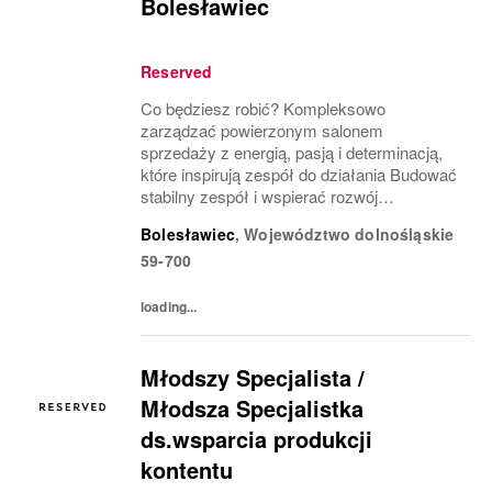
Bolesławiec
Reserved
Co będziesz robić? Kompleksowo
zarządzać powierzonym salonem
sprzedaży z energią, pasją i determinacją,
które inspirują zespół do działania Budować
stabilny zespół i wspierać rozwój
współpracowników Realizować
Bolesławiec
,
Województwo dolnośląskie
wyznaczone cele sprzedażowe Pracować z
59-700
produktem zgodnie ze standardami firmy
Dbać o...
loading...
Młodszy Specjalista /
Młodsza Specjalistka
ds.wsparcia produkcji
kontentu