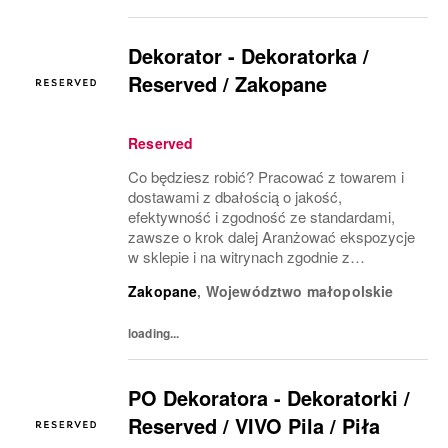
Dekorator - Dekoratorka /
Reserved / Zakopane​
Reserved
Co będziesz robić? Pracować z towarem i
dostawami z dbałością o jakość,
efektywność i zgodność ze standardami,
zawsze o krok dalej Aranżować ekspozycje
w sklepie i na witrynach zgodnie z
wytycznymi tak, by przyciągały klientów i
Zakopane
,
Województwo małopolskie
wspierały sprzedaż Planować i organizować
pracę własną oraz zespołu...
loading...
PO Dekoratora - Dekoratorki /
Reserved / VIVO Pila / Piła