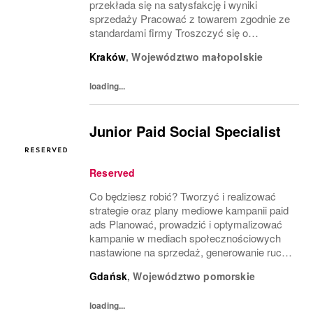
przekłada się na satysfakcję i wyniki
sprzedaży Pracować z towarem zgodnie ze
standardami firmy Troszczyć się o
wizerunek salonu i ekspozycję produktu
Kraków
,
Województwo małopolskie
(VM) z uwzględnieniem zasad i estetyki
marki Współpracować z innymi...
loading...
Junior Paid Social Specialist
Reserved
Co będziesz robić? Tworzyć i realizować
strategie oraz plany mediowe kampanii paid
ads Planować, prowadzić i optymalizować
kampanie w mediach społecznościowych
nastawione na sprzedaż, generowanie ruchu
i pozyskiwanie leadów Monitorować wyniki
Gdańsk
,
Województwo pomorskie
kampanii, analizować ich efektywność i
optymalizować...
loading...