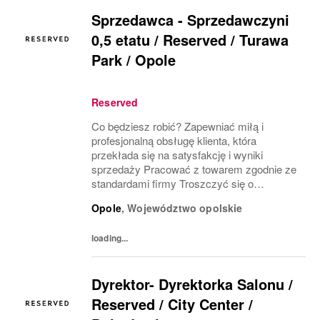
Sprzedawca - Sprzedawczyni
0,5 etatu / Reserved / Turawa
Park / Opole
Reserved
Co będziesz robić? Zapewniać miłą i
profesjonalną obsługę klienta, która
przekłada się na satysfakcję i wyniki
sprzedaży Pracować z towarem zgodnie ze
standardami firmy Troszczyć się o
wizerunek salonu i ekspozycję produktu
Opole
,
Województwo opolskie
(VM) z uwzględnieniem zasad i estetyki
marki Współpracować z innymi...
loading...
Dyrektor- Dyrektorka Salonu /
Reserved / City Center /