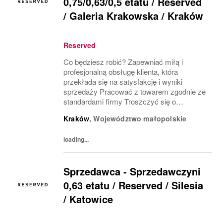
0,75/0,63/0,5 etatu / Reserved
/ Galeria Krakowska / Kraków
Reserved
Co będziesz robić? Zapewniać miłą i
profesjonalną obsługę klienta, która
przekłada się na satysfakcję i wyniki
sprzedaży Pracować z towarem zgodnie ze
standardami firmy Troszczyć się o
wizerunek salonu i ekspozycję produktu
Kraków
,
Województwo małopolskie
(VM) z uwzględnieniem zasad i estetyki
marki Współpracować z innymi...
loading...
Sprzedawca - Sprzedawczyni
0,63 etatu / Reserved / Silesia
/ Katowice