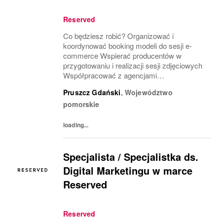
Reserved
Co będziesz robić? Organizować i
koordynować booking modeli do sesji e-
commerce Wspierać producentów w
przygotowaniu i realizacji sesji zdjęciowych
Współpracować z agencjami
modelingowymi, domami produkcyjnymi
Pruszcz Gdański
,
Województwo
oraz innymi dostawcami usług w zakresie
pomorskie
organizacji sesji Obsługiwać
dokumentację...
loading...
Specjalista / Specjalistka ds.
Digital Marketingu w marce
Reserved
Reserved