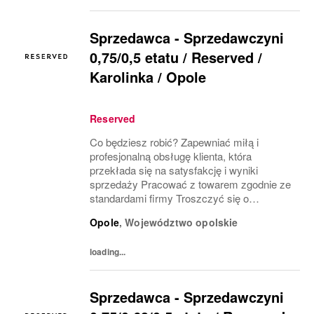
Sprzedawca - Sprzedawczyni
0,75/0,5 etatu / Reserved /
Karolinka / Opole
Reserved
Co będziesz robić? Zapewniać miłą i
profesjonalną obsługę klienta, która
przekłada się na satysfakcję i wyniki
sprzedaży Pracować z towarem zgodnie ze
standardami firmy Troszczyć się o
wizerunek salonu i ekspozycję produktu
Opole
,
Województwo opolskie
(VM) z uwzględnieniem zasad i estetyki
marki Współpracować z innymi...
loading...
Sprzedawca - Sprzedawczyni