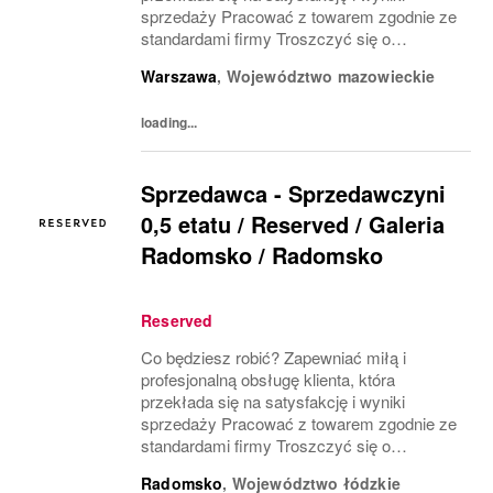
sprzedaży Pracować z towarem zgodnie ze
standardami firmy Troszczyć się o
wizerunek salonu i ekspozycję produktu
Warszawa
,
Województwo mazowieckie
(VM) z uwzględnieniem zasad i estetyki
marki Współpracować z innymi...
loading...
Sprzedawca - Sprzedawczyni
0,5 etatu / Reserved / Galeria
Radomsko / Radomsko
Reserved
Co będziesz robić? Zapewniać miłą i
profesjonalną obsługę klienta, która
przekłada się na satysfakcję i wyniki
sprzedaży Pracować z towarem zgodnie ze
standardami firmy Troszczyć się o
wizerunek salonu i ekspozycję produktu
Radomsko
,
Województwo łódzkie
(VM) z uwzględnieniem zasad i estetyki