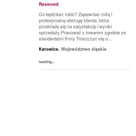
Reserved
Co będziesz robić? Zapewniać miłą i
profesjonalną obsługę klienta, która
przekłada się na satysfakcję i wyniki
sprzedaży Pracować z towarem zgodnie ze
standardami firmy Troszczyć się o
wizerunek salonu i ekspozycję produktu
Katowice
,
Województwo śląskie
(VM) z uwzględnieniem zasad i estetyki
marki Współpracować z innymi...
loading...