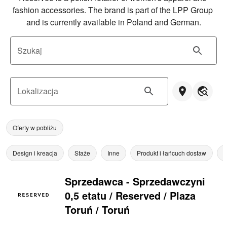
fashion accessories. The brand is part of the LPP Group 
and is currently available in Poland and German.
Szukaj
Lokalizacja
Oferty w pobliżu
Design i kreacja
Staże
Inne
Produkt i łańcuch dostaw
Z
Sprzedawca - Sprzedawczyni
0,5 etatu / Reserved / Plaza
Toruń / Toruń