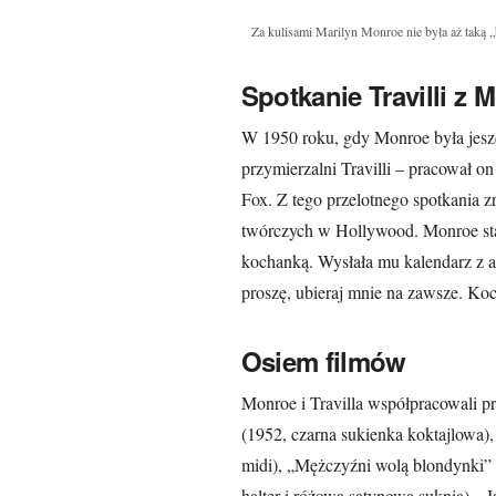
Za kulisami Marilyn Monroe nie była aż taką 
Spotkanie Travilli z 
W 1950 roku, gdy Monroe była jeszc
przymierzalni Travilli – pracował o
Fox. Z tego przelotnego spotkania zr
twórczych w Hollywood. Monroe stała
kochanką. Wysłała mu kalendarz z a
proszę, ubieraj mnie na zawsze. Ko
Osiem filmów
Monroe i Travilla współpracowali pr
(1952, czarna sukienka koktajlowa)
midi), „Mężczyźni wolą blondynki” 
halter i różowa satynowa suknia), „