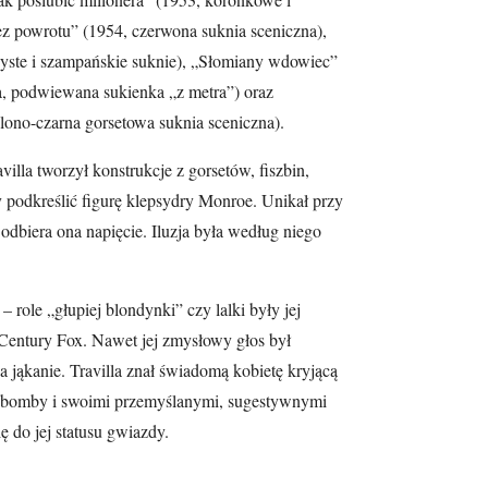
z powrotu” (1954, czerwona suknia sceniczna),
yste i szampańskie suknie), „Słomiany wdowiec”
ła, podwiewana sukienka „z metra”) oraz
lono-czarna gorsetowa suknia sceniczna).
illa tworzył konstrukcje z gorsetów, fiszbin,
 podkreślić figurę klepsydry Monroe. Unikał przy
odbiera ona napięcie. Iluzja była według niego
 role „głupiej blondynki” czy lalki były jej
Century Fox. Nawet jej zmysłowy głos był
 jąkanie. Travilla znał świadomą kobietę kryjącą
sbomby i swoimi przemyślanymi, sugestywnymi
ę do jej statusu gwiazdy.