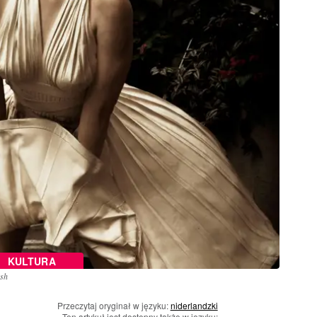
KULTURA
ash
Przeczytaj oryginał w języku:
niderlandzki
n
Ten artykuł jest dostępny także w języku: