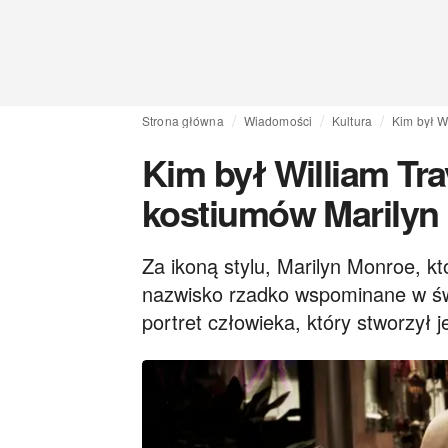
Strona główna
Wiadomości
Kultura
Kim był W
Kim był William Trav
kostiumów Marilyn
Za ikoną stylu, Marilyn Monroe, kt
nazwisko rzadko wspominane w świe
portret człowieka, który stworzył j