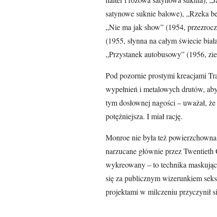
satynowe suknie balowe), „Rzeka be
„Nie ma jak show” (1954, przezrocz
(1955, słynna na całym świecie bia
„Przystanek autobusowy” (1956, zie
Pod pozornie prostymi kreacjami Trav
wypełnień i metalowych drutów, aby
tym dosłownej nagości – uważał, że 
potężniejsza. I miał rację.
Monroe nie była też powierzchowna –
narzucane głównie przez Twentieth 
wykreowany – to technika maskująca
się za publicznym wizerunkiem sek
projektami w milczeniu przyczynił si