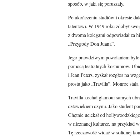
sposób, w jaki się poruszały.
Po ukończeniu studiów i okresie da
talentowi. W 1949 roku zdobył swoj
z dwoma kolegami odpowiadał za his
„Przygody Don Juana”.
Jego prawdziwym powołaniem było je
pomocą teatralnych kostiumów. Ubie
i Jean Peters, zyskał rozgłos na wz
prostu jako „Travilla”. Monroe stała
Travilla kochał glamour samych ubra
człowiekiem czynu. Jako student po
Chętnie uciekał od hollywoodzkiego 
w nieznanej kulturze, na przykład 
Tę rzeczowość widać w solidnej kon