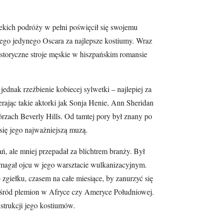
lekich podróży w pełni poświęcił się swojemu
ego jedynego Oscara za najlepsze kostiumy. Wraz
toryczne stroje męskie w hiszpańskim romansie
dnak rzeźbienie kobiecej sylwetki – najlepiej za
rając takie aktorki jak Sonja Henie, Ann Sheridan
górzach Beverly Hills. Od tamtej pory był znany po
 się jego najważniejszą muzą.
ń, ale mniej przepadał za blichtrem branży. Był
magał ojcu w jego warsztacie wulkanizacyjnym.
zgiełku, czasem na całe miesiące, by zanurzyć się
wśród plemion w Afryce czy Ameryce Południowej.
strukcji jego kostiumów.