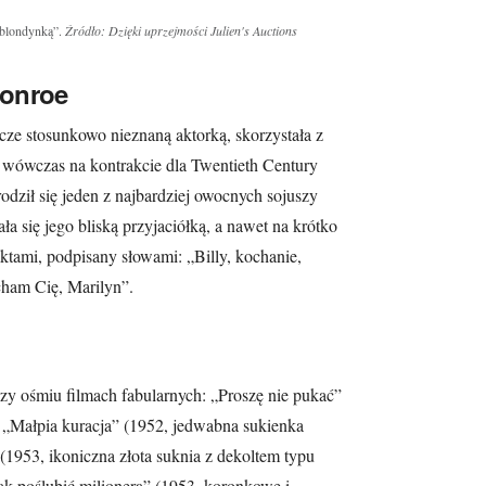
„blondynką”.
Źródło: Dzięki uprzejmości Julien's Auctions
Monroe
ze stosunkowo nieznaną aktorką, skorzystała z
n wówczas na kontrakcie dla Twentieth Century
odził się jeden z najbardziej owocnych sojuszy
 się jego bliską przyjaciółką, a nawet na krótko
ktami, podpisany słowami: „Billy, kochanie,
cham Cię, Marilyn”.
zy ośmiu filmach fabularnych: „Proszę nie pukać”
, „Małpia kuracja” (1952, jedwabna sukienka
(1953, ikoniczna złota suknia z dekoltem typu
Jak poślubić milionera” (1953, koronkowe i