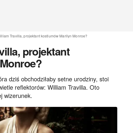
illiam Travilla, projektant kostiumów Marilyn Monroe?
illa, projektant
 Monroe?
óra dziś obchodziłaby setne urodziny, stoi
tle reflektorów: William Travilla. Oto
ej wizerunek.