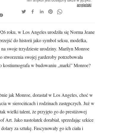
angielski
i
1926 roku, w Los Angeles urodziła się Norma Jeane
rzejść do historii jako symbol seksu, modelka,
 na swoje trzydzieste urodziny. Marilyn Monroe
do stworzenia swojej garderoby potrzebowała
 tego kostiumografa w budowaniu „marki” Monroe?
bnie jak Monroe, dorastał w Los Angeles, choć w
ycia w sierocińcach i rodzinach zastępczych. Już w
k wielki talent, że przyjęto go do prestiżowej
f Art. Jako nastolatek dorabiał, sprzedając szkice
 dolary za sztukę. Fascynowały go ich ciała i