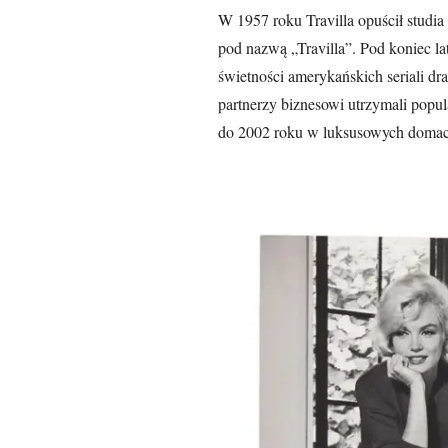
W 1957 roku Travilla opuścił studi
pod nazwą „Travilla”. Pod koniec lat
świetności amerykańskich seriali d
partnerzy biznesowi utrzymali popu
do 2002 roku w luksusowych domach