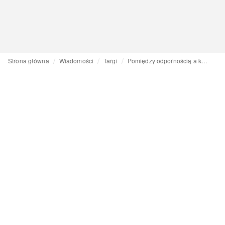
Strona główna
Wiadomości
Targi
Pomiędzy odpornością a kreatywnością – „spacer” z dyrektor targów CIFF, Sofie Dolva