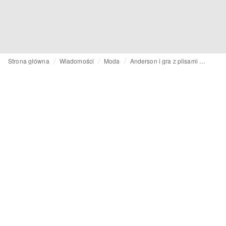
Strona główna
Wiadomości
Moda
Anderson i gra z plisami w kolekcji haute couture dla Dior