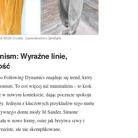
ior SS26
Credits: Launchmetrics Spotlight
nism: Wyraźne linie,
ość
o Following Dynamics znajduje się trend, który
onism. To coś więcej niż minimalizm – to krok
ię w nowym kontekście, dając poczucie spokoju
ieży. Jednym z kluczowych przykładów tego nurtu
eatywnego domu mody Jil Sander, Simone
wała w nowe formy, ostre jak brzytwa szwy i
raziste, ale nie skomplikowane.