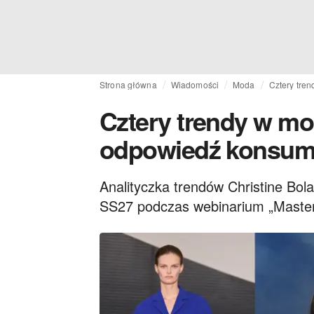
Strona główna
Wiadomości
Moda
Cztery tre
Cztery trendy w mo
odpowiedź konsume
Analityczka trendów Christine Bo
SS27 podczas webinarium „Master