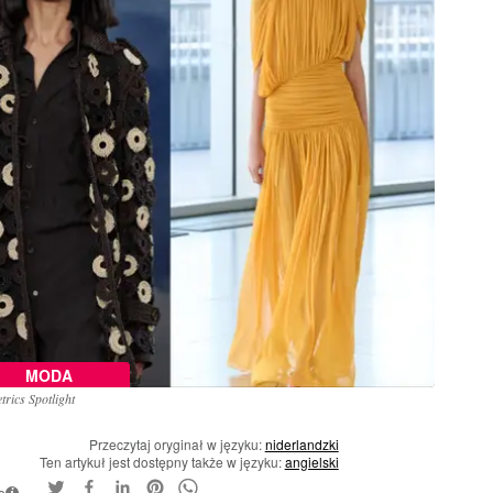
MODA
rics Spotlight
Przeczytaj oryginał w języku:
niderlandzki
Ten artykuł jest dostępny także w języku:
angielski
e
i