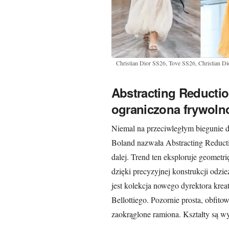
Christian Dior SS26, Tove SS26, Christian D
Abstracting Reductio
ograniczona frywoln
Niemal na przeciwległym biegunie d
Boland nazwała Abstracting Reducti
dalej. Trend ten eksploruje geometr
dzięki precyzyjnej konstrukcji odz
jest kolekcja nowego dyrektora kr
Bellottiego. Pozornie prosta, obfito
zaokrąglone ramiona. Kształty są wy