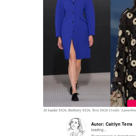
Jil Sander SS26, Burberry SS26, Tove SS26
Credits: Launchmet
Autor: Caitlyn Terra
loading...
Tłumaczenie automatyczn