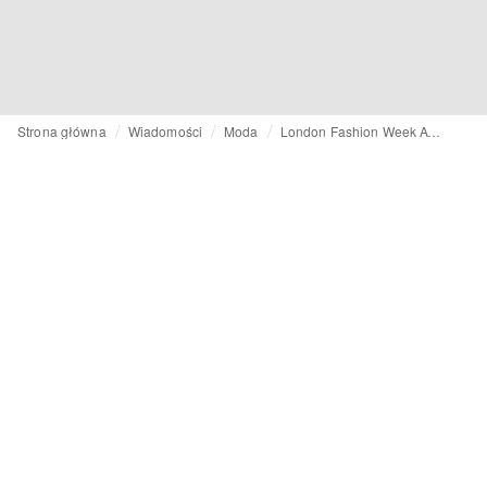
Strona główna
Wiadomości
Moda
London Fashion Week AW26: Rozwój napędzany powrotami kultowych marek, strategicznym wsparciem i nową dynamiką