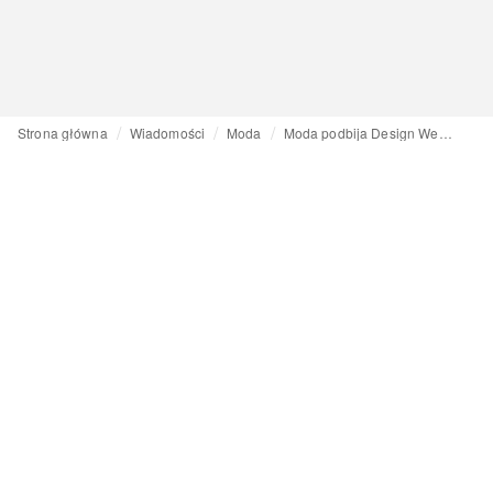
Strona główna
Wiadomości
Moda
Moda podbija Design Week: marki zacierają granice między wybiegiem a wnętrzem