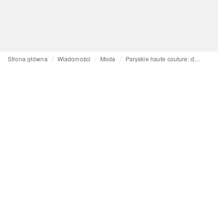
Strona główna
Wiadomości
Moda
Paryskie haute couture: dwustronne kreacje Mabille, koralikowe zdobienia Germanier i mroczna elegancja Armaniego