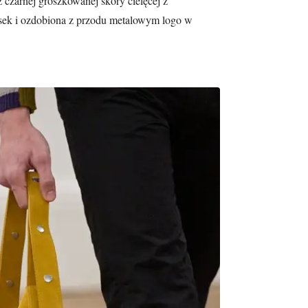
 czarnej groszkowanej skóry cielęcej z
asek i ozdobiona z przodu metalowym logo w