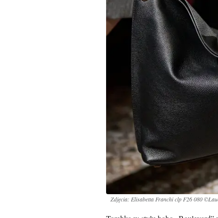
Zdjęcia: Elisabetta Franchi clp F26 080 ©Lau