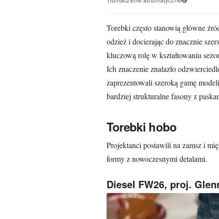
Torebki często stanowią główne źró
odzież i docierając do znacznie sz
kluczową rolę w kształtowaniu sezo
Ich znaczenie znalazło odzwiercied
zaprezentowali szeroką gamę modeli
bardziej strukturalne fasony z paska
Torebki hobo
Projektanci postawili na zamsz i mi
formy z nowoczesnymi detalami.
Diesel FW26, proj. Glen