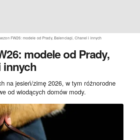
sezon FW26: modele od Prady, Balenciagi, Chanel i innych
W26: modele od Prady,
i innych
ch na jesień/zimę 2026, w tym różnorodne
ktowe od wiodących domów mody.