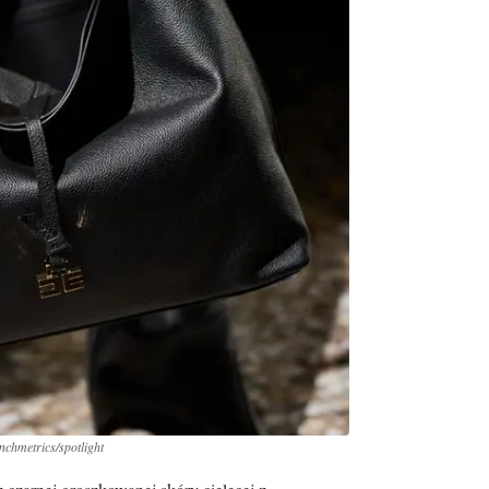
nchmetrics/spotlight