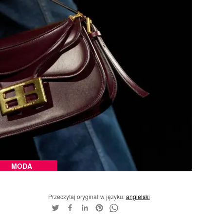
MODA
Przeczytaj oryginał w języku:
angielski