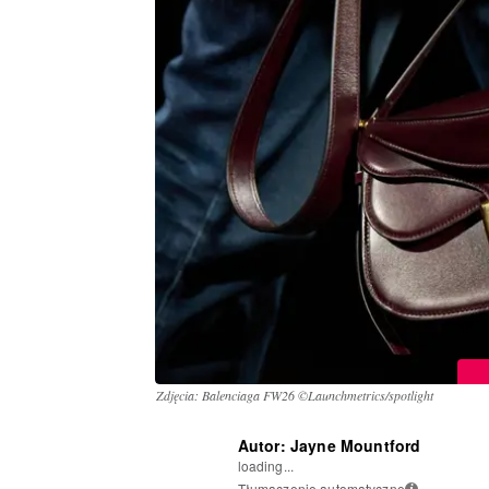
Zdjęcia: Balenciaga FW26 ©Launchmetrics/spotlight
Autor: Jayne Mountford
loading...
Tłumaczenie automatyczne
i