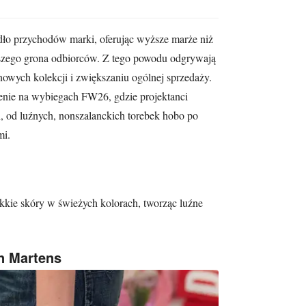
dło przychodów marki, oferując wyższe marże niż
erszego grona odbiorców. Z tego powodu odgrywają
nowych kolekcji i zwiększaniu ogólnej sprzedaży.
lenie na wybiegach FW26, gdzie projektanci
, od luźnych, nonszalanckich torebek hobo po
mi.
ękkie skóry w świeżych kolorach, tworząc luźne
n Martens