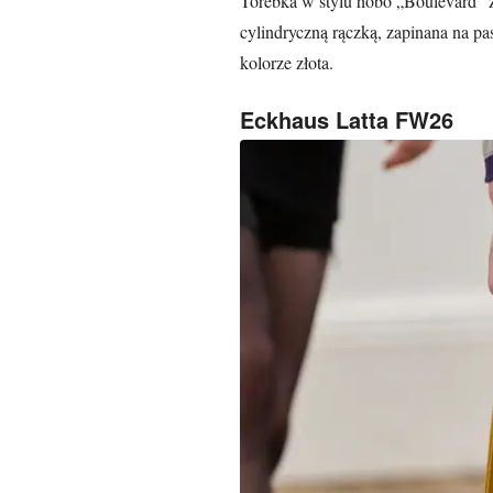
Torebka w stylu hobo „Boulevard” z
cylindryczną rączką, zapinana na p
kolorze złota.
Eckhaus Latta FW26