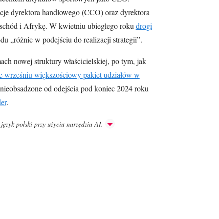
nkcje dyrektora handlowego (CCO) oraz dyrektora
schód i Afrykę. W kwietniu ubiegłego roku
drogi
u „różnic w podejściu do realizacji strategii”.
ch nowej struktury właścicielskiej, po tym, jak
we wrześniu większościowy pakiet udziałów w
nieobsadzone od odejścia pod koniec 2024 roku
er
.
język polski przy użyciu narzędzia AI.