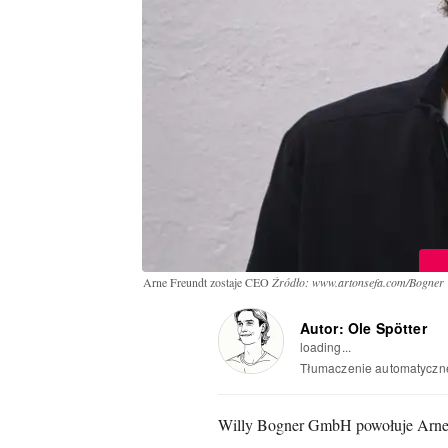
Arne Freundt zostaje CEO
Źródło: www.artonsefa.com/Bogner
Autor: Ole Spötter
loading...
Tłumaczenie automatyczn
Willy Bogner GmbH powołuje Arne F