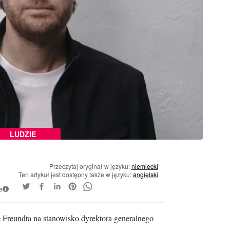
LUDZIE
Przeczytaj oryginał w języku:
niemiecki
Ten artykuł jest dostępny także w języku:
angielski
e
i
reundta na stanowisko dyrektora generalnego