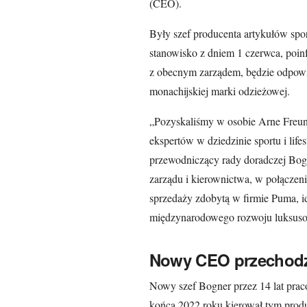
(CEO).
Były szef producenta artykułów sp
stanowisko z dniem 1 czerwca, poin
z obecnym zarządem, będzie odpowi
monachijskiej marki odzieżowej.
„Pozyskaliśmy w osobie Arne Freun
ekspertów w dziedzinie sportu i life
przewodniczący rady doradczej Bogn
zarządu i kierownictwa, w połączeni
sprzedaży zdobytą w firmie Puma, id
międzynarodowego rozwoju luksuso
Nowy CEO przechodz
Nowy szef Bogner przez 14 lat pra
końca 2022 roku kierował tym prod