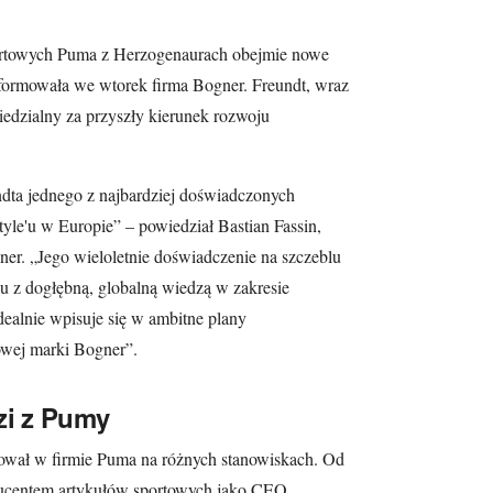
ortowych Puma z Herzogenaurach obejmie nowe
formowała we wtorek firma Bogner. Freundt, wraz
edzialny za przyszły kierunek rozwoju
dta jednego z najbardziej doświadczonych
style'u w Europie” – powiedział Bastian Fassin,
er. „Jego wieloletnie doświadczenie na szczeblu
u z dogłębną, globalną wiedzą w zakresie
ealnie wpisuje się w ambitne plany
wej marki Bogner”.
i z Pumy
cował w firmie Puma na różnych stanowiskach. Od
ucentem artykułów sportowych jako CEO.