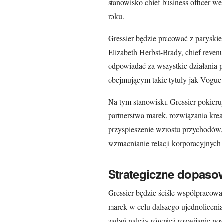
stanowisko chief business officer we
roku.
Gressier będzie pracować z paryski
Elizabeth Herbst-Brady, chief reven
odpowiadać za wszystkie działania p
obejmującym takie tytuły jak Vogue
Na tym stanowisku Gressier pokieru
partnerstwa marek, rozwiązania kre
przyspieszenie wzrostu przychodów,
wzmacnianie relacji korporacyjnych 
Strategiczne dopaso
Gressier będzie ściśle współpracow
marek w celu dalszego ujednolicenia 
zadań należy również rozwijanie no