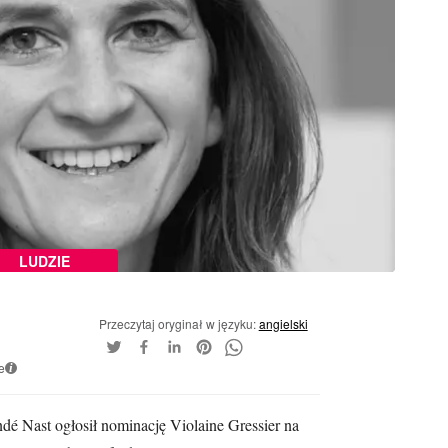
LUDZIE
Przeczytaj oryginał w języku:
angielski
e
i
é Nast ogłosił nominację Violaine Gressier na