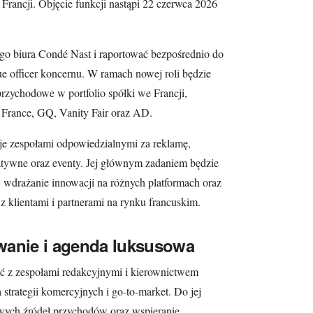
 Francji. Objęcie funkcji nastąpi 22 czerwca 2026
ego biura Condé Nast i raportować bezpośrednio do
ue officer koncernu. W ramach nowej roli będzie
rzychodowe w portfolio spółki we Francji,
 France, GQ, Vanity Fair oraz AD.
je zespołami odpowiedzialnymi za reklamę,
atywne oraz eventy. Jej głównym zadaniem będzie
 wdrażanie innowacji na różnych platformach oraz
z klientami i partnerami na rynku francuskim.
wanie i agenda luksusowa
ać z zespołami redakcyjnymi i kierownictwem
strategii komercyjnych i go-to-market. Do jej
wych źródeł przychodów oraz wspieranie