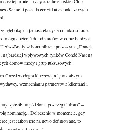
cuskiej firmie turystyczno-hotelarskiej Club
ss School i posiada certyfikat członka zarządu
ol.
zę, głęboką znajomość ekosystemu luksusu oraz
rki mogą docierać do odbiorców w coraz bardziej
 Herbst-Brady w komunikacie prasowym. „Francja
h i najbardziej wpływowych rynków Condé Nast na
dących domów mody i grup luksusowych."
wo Gressier odegra kluczową rolę w dalszym
wydawcy, wzmacnianiu partnerstw z klientami i
tuje sposób, w jaki świat postrzega luksus" –
swoją nominację. „Dołączenie w momencie, gdy
merce jest całkowicie na nowo definiowane, to
jakie mogłam otrzymać."