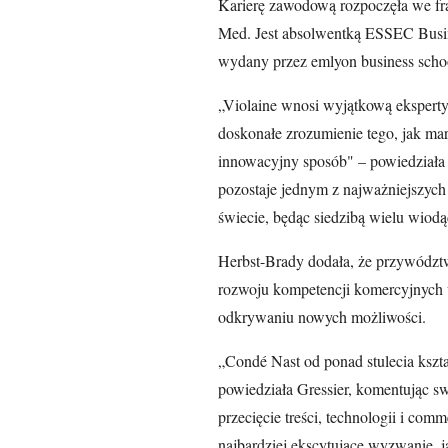
Karierę zawodową rozpoczęła we fran
Med. Jest absolwentką ESSEC Busine
wydany przez emlyon business scho
„Violaine wnosi wyjątkową eksperty
doskonałe zrozumienie tego, jak ma
innowacyjny sposób" – powiedziała
pozostaje jednym z najważniejszyc
świecie, będąc siedzibą wielu wio
Herbst-Brady dodała, że przywództ
rozwoju kompetencji komercyjnych 
odkrywaniu nowych możliwości.
„Condé Nast od ponad stulecia kształ
powiedziała Gressier, komentując 
przecięcie treści, technologii i com
najbardziej ekscytujące wyzwanie, 