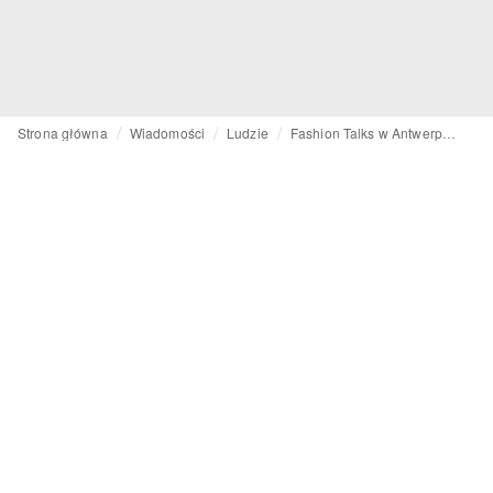
Strona główna
Wiadomości
Ludzie
Fashion Talks w Antwerpii: Botter i Klausner o wyzwaniach branży mody