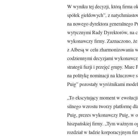
W wyniku tej decyzji, którą firma o
spółek giełdowych”, z natychmias
na nowego dyrektora generalnego Pu
wytycznymi Rady Dyrektorów, na cze
wykonawczy firmy. Zaznaczono, że 
z Albesą w celu zharmonizowania wiz
codziennymi decyzjami wykonawczym
strategii fuzji i przejęć grupy. Mar
na politykę nominacji na kluczowe st
Puig” pozostały wyróżnikami model
„To ekscytujący moment w ewolucji 
silnego wzrostu tworzy platformę dla
Puig, prezes wykonawczy Puig, w o
hiszpańskiej firmy. „Tym ważnym 
rozdział w ładzie korporacyjnym fir