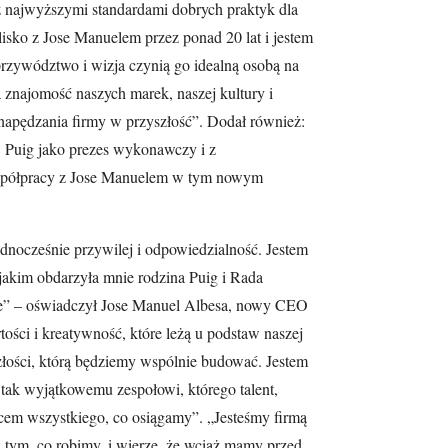
 z najwyższymi standardami dobrych praktyk dla
isko z Jose Manuelem przez ponad 20 lat i jestem
 przywództwo i wizja czynią go idealną osobą na
znajomość naszych marek, naszej kultury i
napędzania firmy w przyszłość”. Dodał również:
 Puig jako prezes wykonawczy i z
 współpracy z Jose Manuelem w tym nowym
dnocześnie przywilej i odpowiedzialność. Jestem
jakim obdarzyła mnie rodzina Puig i Rada
” – oświadczył Jose Manuel Albesa, nowy CEO
tości i kreatywność, które leżą u podstaw naszej
złości, którą będziemy wspólnie budować. Jestem
ak wyjątkowemu zespołowi, którego talent,
cem wszystkiego, co osiągamy”. „Jesteśmy firmą
tym, co robimy, i wierzę, że wciąż mamy przed