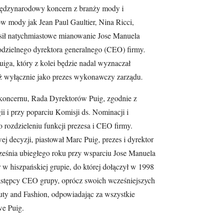
iędzynarodowy koncern z branży mody i
w mody jak Jean Paul Gaultier, Nina Ricci,
osił natychmiastowe mianowanie Jose Manuela
dzielnego dyrektora generalnego (CEO) firmy.
iga, który z kolei będzie nadal wyznaczał
uż wyłącznie jako prezes wykonawczy zarządu.
 koncernu, Rada Dyrektorów Puig, zgodnie z
i i przy poparciu Komisji ds. Nominacji i
 rozdzieleniu funkcji prezesa i CEO firmy.
 decyzji, piastował Marc Puig, prezes i dyrektor
ześnia ubiegłego roku przy wsparciu Jose Manuela
 w hiszpańskiej grupie, do której dołączył w 1998
 zastępcy CEO grupy, oprócz swoich wcześniejszych
ty and Fashion, odpowiadając za wszystkie
we Puig.