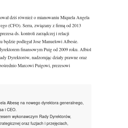
rmował dziś również o mianowaniu Miquela Angela
ego (CFO). Serra, związany z firmą od 2013
rezesa ds. kontroli zarządczej i relacji
u będzie podlegał Jose Manuelowi Albesie.
ł dyrektorem finansowym Puig od 2009 roku. Albiol
 Rady Dyrektorów, nadzorując działy prawne oraz
bezpośrednio Marcowi Puigowi, prezesowi
ela Albesę na nowego dyrektora generalnego,
esa i CEO.
ezesem wykonawczym Rady Dyrektorów,
trategicznej oraz fuzjach i przejęciach,