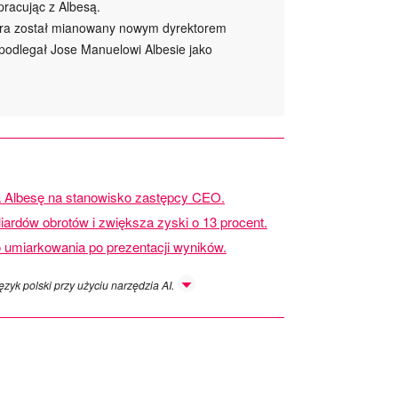
pracując z Albesą.
rra został mianowany nowym dyrektorem
podlegał Jose Manuelowi Albesie jako
 Albesę na stanowisko zastępcy CEO.
liardów obrotów i zwiększa zyski o 13 procent.
do umiarkowania po prezentacji wyników.
ęzyk polski przy użyciu narzędzia AI.