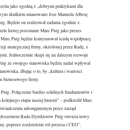
kreśla jako zgodną z „dobrymi praktykami dla
towym skutkiem mianowano Jose Manuela Albesę
ig. Będzie on realizował zadania zgodnie z
le której pozostanie Marc Puig jako prezes
Marc Puig będzie kontynuował ścisłą współpracę
ji strategicznej firmy, określonej przez Radę, z
i. Jednocześnie skupi się na dalszym rozwoju
c Puig ze swojego stanowiska będzie nadal wpływał
anowiska, dbając o to, by „kultura i wartości
u biznesowego firmy.
Puig. Połączenie bardzo solidnych fundamentów i
 kolejnego etapu naszej historii” – podkreślił Marc
świadczeniu udostępnionym przez zarząd
ogłoszeniem Rada Dyrektorów Puig otwiera nowy
my, poprzez rozdzielenie ról prezesa i CEO”.