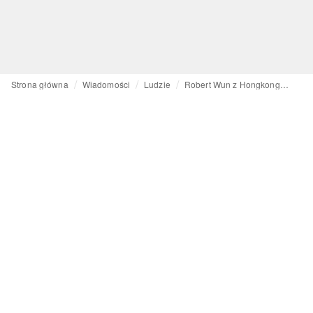
Strona główna
Wiadomości
Ludzie
Robert Wun z Hongkongu: odważny projektant pokolenia millenialsów, który podbija świat haute couture