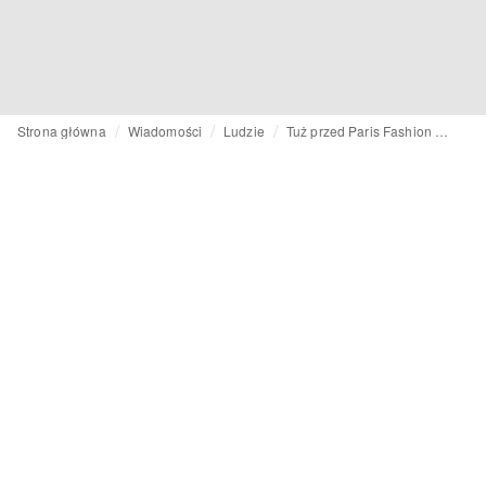
Strona główna
Wiadomości
Ludzie
Tuż przed Paris Fashion Week: Zadig&Voltaire powołuje nowego dyrektora kreatywnego