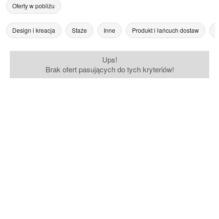
Oferty w pobliżu
Design i kreacja
Staże
Inne
Produkt i łańcuch dostaw
Z
Ups!
Brak ofert pasujących do tych kryteriów!