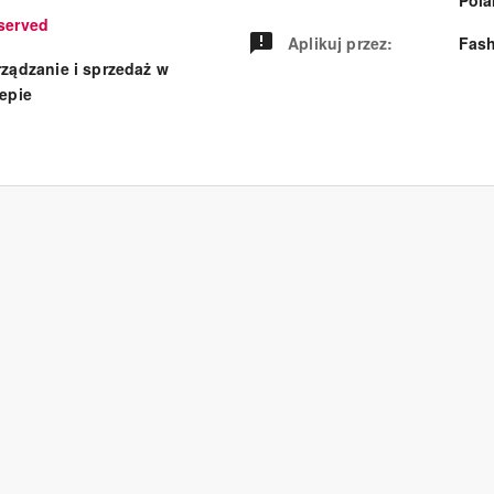
Pol
served
Aplikuj przez
:
Fash
rządzanie i sprzedaż w
lepie