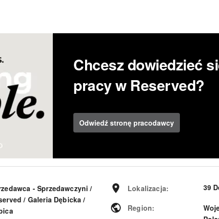
Chcesz dowiedzieć si
pracy w Reserved?
Odwiedź stronę pracodawcy
39 D
rzedawca - Sprzedawczyni /
Lokalizacja
:
erved / Galeria Dębicka /
Region
:
Woj
bica