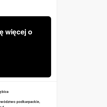
ę więcej o
ębica
ewództwo podkarpackie
,