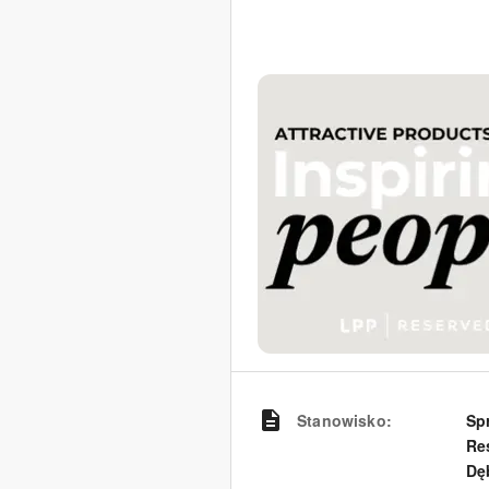
Stanowisko
:
Sp
Res
Dę