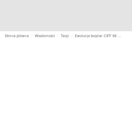
Strona główna
Wiadomości
Targi
Ewolucja targów: CIFF 66 sygnalizuje nowy początek w obliczu repozycjonowania, odświeżania i testowania nowych strategii przez marki