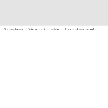
Strona główna
Wiadomości
Ludzie
Nowa struktura marketingowa: Puma mianuje Marię Valdes na stanowisko Chief Brand Officer