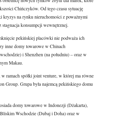
s obietnicę nowych rynków zbytu dla marek, które
ększości Chińczyków. Od tego czasu sytuację
ki kryzys na rynku nieruchomości z poważnymi
z stagnacja konsumpcji wewnętrznej.
mknięcie pekińskiej placówki nie podważa ich
trzy inne domy towarowe w Chinach
wschodzie) i Shenzhen (na południu) – oraz w
jnym Makau.
 w ramach spółki joint venture, w której ma równe
son Group. Grupa była najemcą pekińskiego domu
osiada domy towarowe w Indonezji (Dżakarta),
 Bliskim Wschodzie (Dubaj i Doha) oraz w