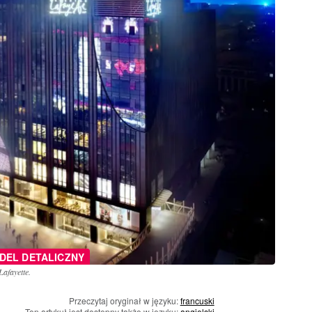
DEL DETALICZNY
Lafayette.
Przeczytaj oryginał w języku:
francuski
Ten artykuł jest dostępny także w języku:
angielski