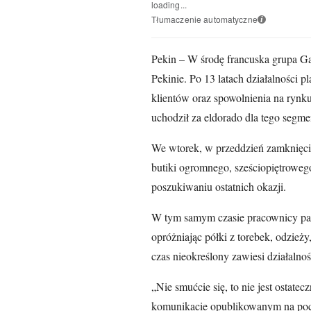
loading...
Tłumaczenie automatyczne
i
Pekin – W środę francuska grupa G
Pekinie. Po 13 latach działalności 
klientów oraz spowolnienia na rynk
uchodził za eldorado dla tego segme
We wtorek, w przeddzień zamknięcia
butiki ogromnego, sześciopiętrowe
poszukiwaniu ostatnich okazji.
W tym samym czasie pracownicy pak
opróżniając półki z torebek, odzież
czas nieokreślony zawiesi działalnoś
„Nie smućcie się, to nie jest ostat
komunikacie opublikowanym na poc