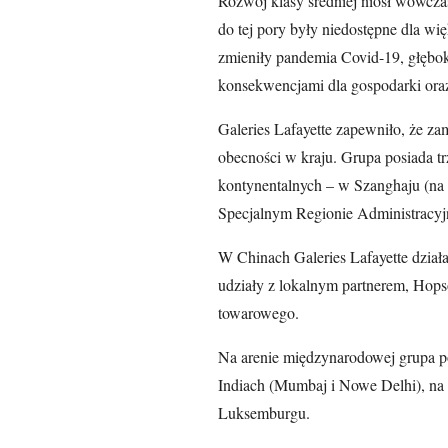
Rozwój klasy średniej niósł wówcza
do tej pory były niedostępne dla wi
zmieniły pandemia Covid-19, głębo
konsekwencjami dla gospodarki ora
Galeries Lafayette zapewniło, że za
obecności w kraju. Grupa posiada 
kontynentalnych – w Szanghaju (na 
Specjalnym Regionie Administracy
W Chinach Galeries Lafayette działa
udziały z lokalnym partnerem, Hop
towarowego.
Na arenie międzynarodowej grupa p
Indiach (Mumbaj i Nowe Delhi), na
Luksemburgu.