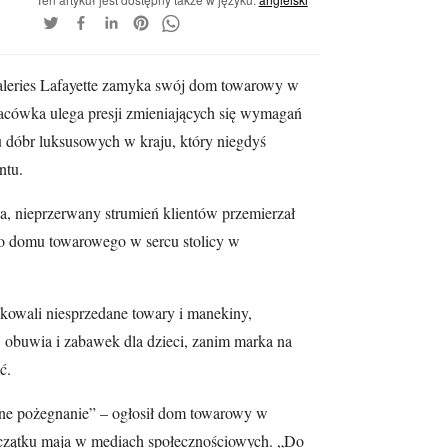
aleries Lafayette zamyka swój dom towarowy w
placówka ulega presji zmieniających się wymagań
u dóbr luksusowych w kraju, który niegdyś
ntu.
, nieprzerwany strumień klientów przemierzał
go domu towarowego w sercu stolicy w
owali niesprzedane towary i manekiny,
y, obuwia i zabawek dla dzieci, zanim marka na
ć.
eczne pożegnanie” – ogłosił dom towarowy w
zątku maja w mediach społecznościowych. „Do