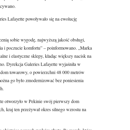
ecywano.
ies Lafayette powoływało się na ewolucję
 cenią sobie wygodę, najwyższą jakość obsługi,
ia i poczucie komfortu” – poinformowano. „Marka
alne i elastyczne sklepy, kładąc większy nacisk na
no. Dyrekcja Galeries Lafayette wyjaśniła w
 dom towarowy, o powierzchni 48 000 metrów
można go było zmodernizować bez poniesienia
h.
tte otworzyło w Pekinie swój pierwszy dom
, kraj ten przeżywał okres silnego wzrostu na