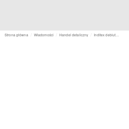
Strona główna
Wiadomości
Handel detaliczny
Inditex debiutuje w Iraku w obliczu eskalacji napięć w regionie