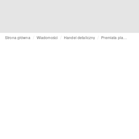
Strona główna
Wiadomości
Handel detaliczny
Premiata planuje dalszą ekspansję w Europie – nowa powierzchnia w KaDeWe.