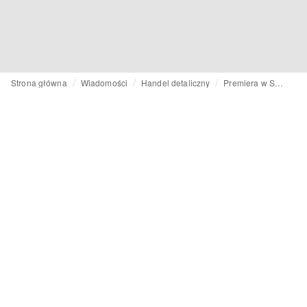
Strona główna
Wiadomości
Handel detaliczny
Premiera w Seulu: Arket otwiera pierwszy pop-up store w Korei Południowej