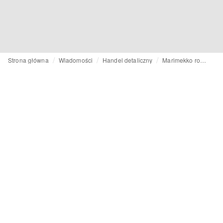
Strona główna
Wiadomości
Handel detaliczny
Marimekko rozpoczyna ekspansję w Indonezji i na Filipinach