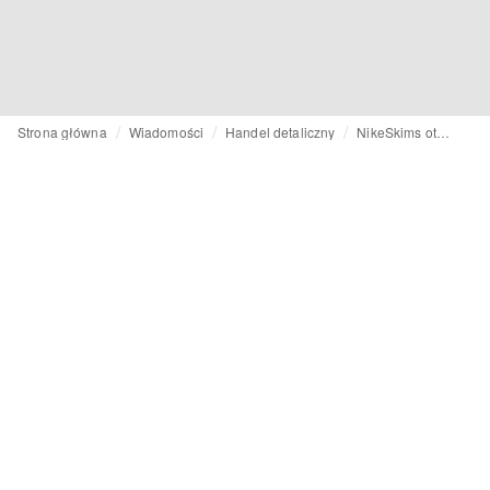
Strona główna
Wiadomości
Handel detaliczny
NikeSkims otwiera pop-upy w Londynie i Paryżu